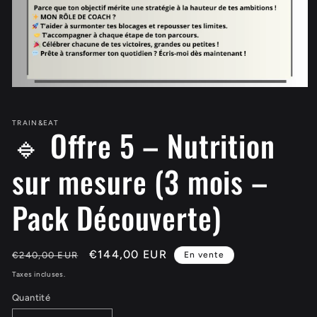
Ouvrir
le
média
1
TRAIN&EAT
🔹 Offre 5 – Nutrition
dans
une
fenêtre
sur mesure (3 mois –
modale
Pack Découverte)
Prix
Prix
€144,00 EUR
€240,00 EUR
En vente
habituel
promotionnel
Taxes incluses.
Quantité