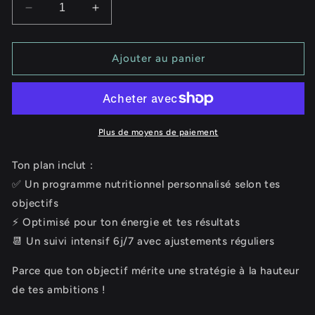
Réduire
Augmenter
la
la
quantité
quantité
de
de
Ajouter au panier
🔹
🔹
Offre
Offre
5
5
–
–
Nutrition
Nutrition
Plus de moyens de paiement
sur
sur
mesure
mesure
Ton plan inclut :
(3
(3
✅ Un programme nutritionnel personnalisé selon tes
mois
mois
objectifs
–
–
Pack
Pack
⚡ Optimisé pour ton énergie et tes résultats
Découverte)
Découverte)
📆 Un suivi intensif 6j/7 avec ajustements réguliers
Parce que ton objectif mérite une stratégie à la hauteur
de tes ambitions !